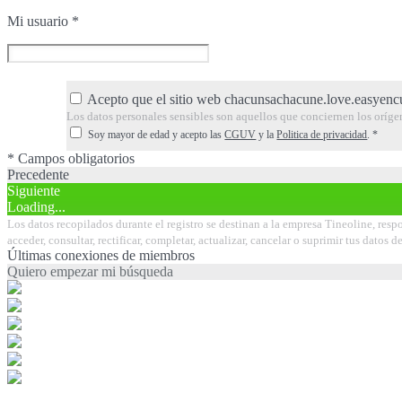
Mi usuario
*
Acepto que el sitio web chacunsachacune.love.easyencu
Los datos personales sensibles son aquellos que conciernen los orígenes 
Soy mayor de edad y acepto las
CGUV
y la
Politica de privacidad
.
*
* Campos obligatorios
Precedente
Siguiente
Loading...
Los datos recopilados durante el registro se destinan a la empresa Tineoline, resp
acceder, consultar, rectificar, completar, actualizar, cancelar o suprimir tus dato
Últimas conexiones de miembros
Quiero empezar mi búsqueda